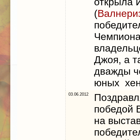
открыла 
(
Валнери
победите
Чемпиона
владельц
Джоя, а 
дважды ч
юных хен
03.06.2012
Поздравл
победой 
на выстав
победител