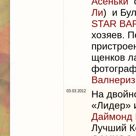
Асеньки
о
Ли
) и Бул
STAR BA
хозяев. 
пристрое
щенков л
фотогра
Валнериз
03.03.2012
На двойно
«Лидер» 
Даймонд 
Лучший К