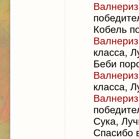
Валнериз
победите
Кобель п
Валнериз
класса, 
Беби пор
Валнериз
класса, 
Валнериз
победите
Сука, Лу
Спасибо 