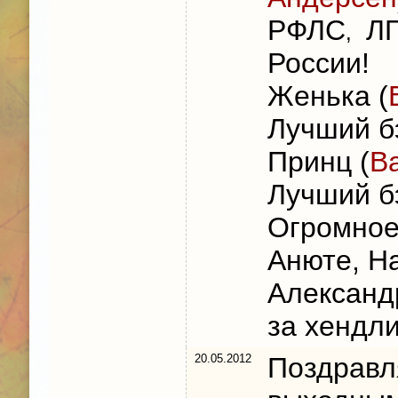
РФЛС
ЛП
,
России!
Женька (
Лучший бэ
Принц (
В
Лучший б
Огромное
Анюте, На
Александ
за хендл
20.05.2012
Поздравл