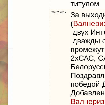
титулом.
26.02.2012
За выход
(
Валнери
двух Инт
дважды с
промежут
2хСАС, С
Белорусс
Поздравл
победой 
Добавлен
Валнериз