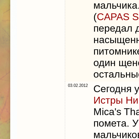
мальчика
(
CAPAS S
передал 
насыщенн
питомнике
один щен
остальны
03.02.2012
Сегодня у
Истры Ни
Mica's Th
помета. У
мальчико