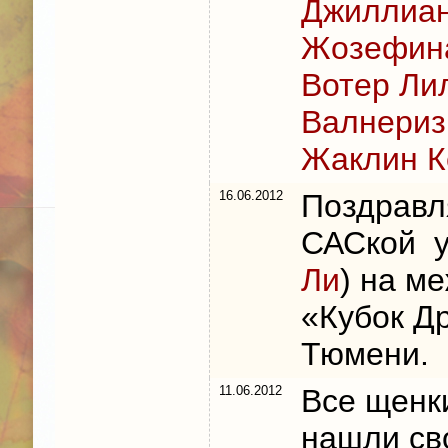
Джиллиан
Жозефина
Вотер Ли
Валнериз
Жаклин К
16.06.2012
Поздравл
САСкой у
Ли
) на м
«Кубок Д
Тюмени.
11.06.2012
Все щен
нашли св