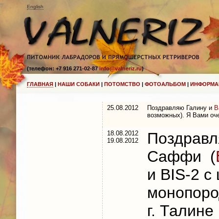
English
(телефон: +7 916 271-02-87
info@valneriz.ru
)
ГЛАВНАЯ
|
НАШИ СОБАКИ
|
ПОТОМСТВО
|
ФОТОАЛЬБОМ
|
ИНФОРМА
25.08.2012
Поздравляю Галину и
В
возможных). Я Вами оч
18.08.2012
Поздравл
19.08.2012
Саффи (
и BIS-2 
монопоро
г. Талин