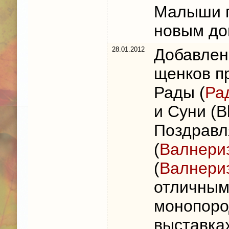
Малыши г
новым до
28.01.2012
Добавле
щенков п
Рады (
Ра
и Суни (B
Поздравл
(
Валнери
(
Валнери
отличным
монопоро
выставка