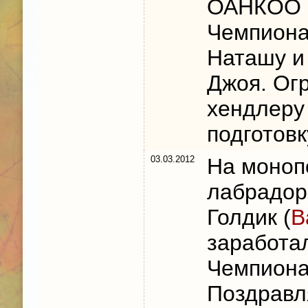
ОАНКОО и
Чемпиона
Наташу и
Джоя. Ог
хендлеру
подготовк
03.03.2012
На моноп
лабрадор
Голдик (
В
заработа
Чемпиона
Поздравл