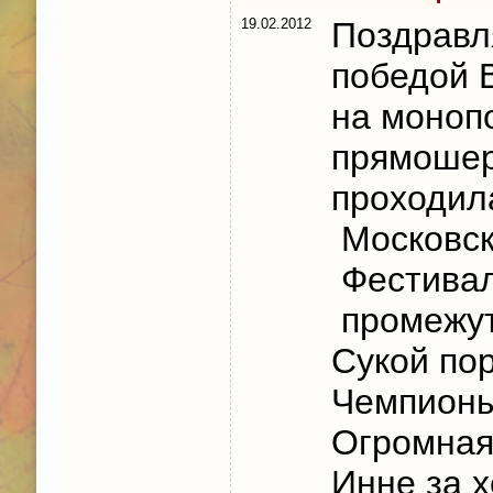
19.02.2012
Поздравл
победой 
на моноп
прямошер
проходил
Московск
Фестивал
промежут
Сукой по
Чемпионы
Огромная
Инне за х