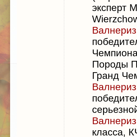
эксперт M
Wierzcho
Валнериз
победител
Чемпиона
Породы П
Гранд Че
Валнериз
победите
серьезно
Валнериз
класса, К