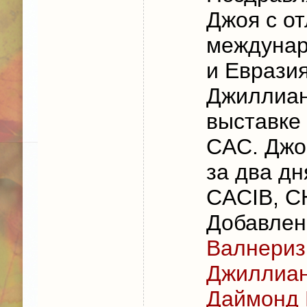
Джоя с о
междунар
и Еврази
Джиллиан
выставке
CAC. Джо
за два д
CACIB, CH
Добавлен
Валнериз
Джиллиан
Даймонд 