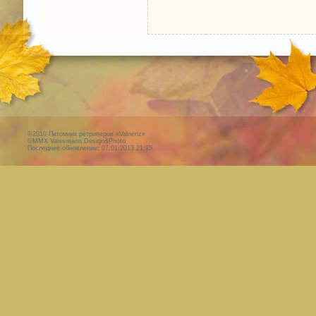
©2010 Питомник ретриверов «Valneriz»
©MMX
Vaissmann Design&Photo
Последнее обновление:
07.01.2013 21:15