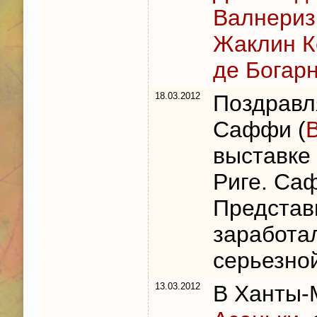
Валнериз
Жаклин К
де Богар
18.03.2012
Поздравл
Саффи (
выставке 
Риге. Са
Представ
заработа
серьезно
13.03.2012
В Ханты-