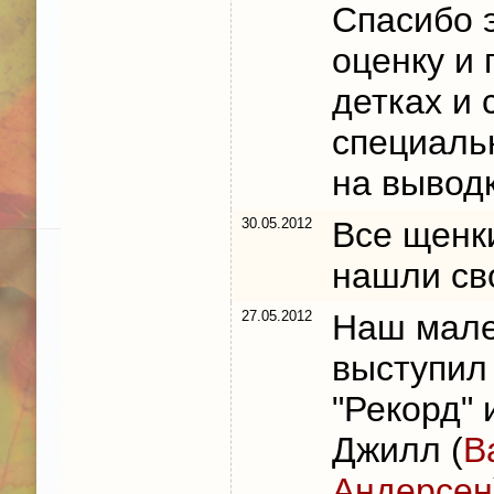
Спасибо э
оценку и
детках и 
специаль
на выводк
30.05.2012
Все щен
нашли св
27.05.2012
Наш мале
выступил
"Рекорд" 
Джилл (
В
Андерсен