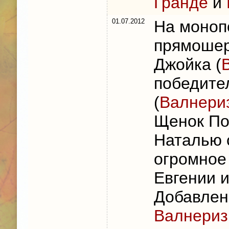
Гранде
и
01.07.2012
На моноп
прямошер
Джойка (
победите
(
Валнериз
Щенок По
Наталью 
огромное
Евгении и
Добавлен
Валнериз