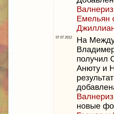
Валнериз
Емельян 
Джиллиан
07.07.2012
На Между
Владиме
получил 
Анюту и 
результа
добавлен
Валнериз
новые ф